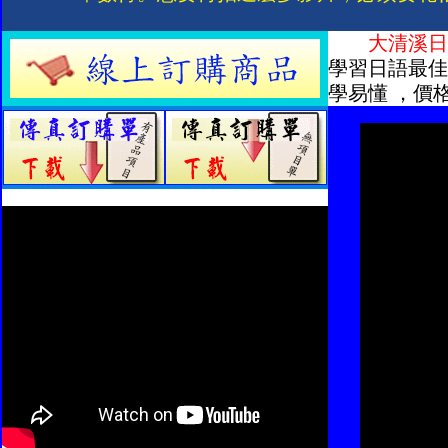
大
清溪
日
學習日語最佳
學易懂 ，價