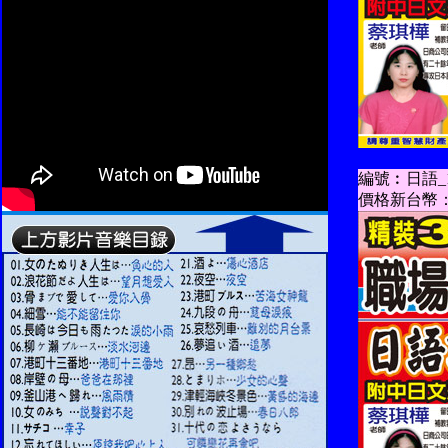
編號︰日語_1
價格新台幣：