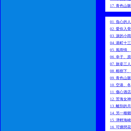
17. 青色山脈
18. 秋雨濛濛
19. 空港
01. 負心
20. 冬戀
02. 愛你
21. 傷心酒店
03. 淚的
22. 夜空
04. 港町
23. 苦海女
05. 風雨
24. 慈母淚痕
06. 幸子
25. 離別的
07. 旅姿
26. 追夢
08. 榕樹
27. 另一種
09. 青色
28. 少女的
10. 空港、
29. 津輕海
11. 傷心酒
30. 離別之夜
12. 苦海
31. 可憐戀
13. 離別
32. 相逢有
14. 另一
33. 人生
15. 津輕
34. 中國之夜
16. 可憐