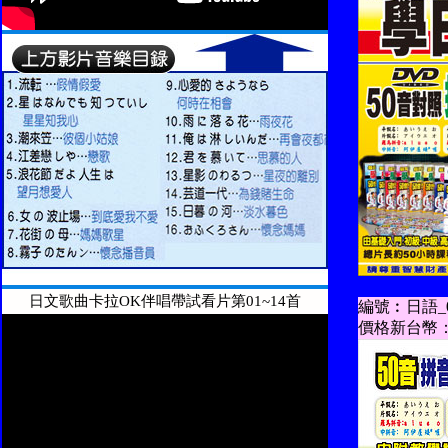
日文歌曲卡拉OK伴唱帶試看片第01~14首
編號︰日語_0
價格新台幣：