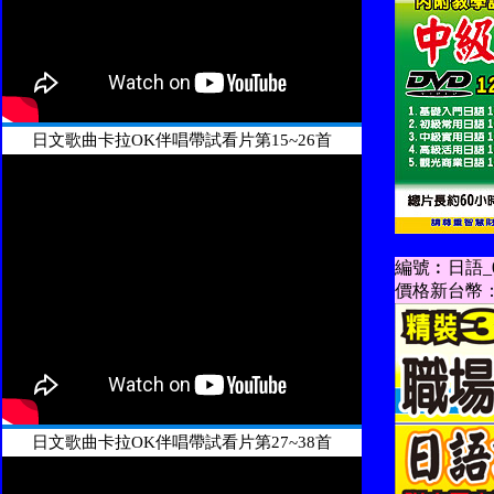
日文歌曲卡拉OK伴唱帶試看片第15~26首
編號︰日語_0
價格新台幣：
日文歌曲卡拉OK伴唱帶試看片第27~38首