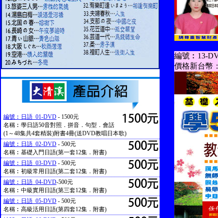
編號︰13-D
價格新台幣：
編號︰日語_01-DVD
- 1500元
名稱︰學日語50音對照．拼音．句型．會話
(1～48集共4套精裝)附書4冊(送DVD教唱日本歌)
編號︰日語_02-DVD
- 500元
名稱︰基礎入門日語(第一套12集．附書)
編號︰日語_03-DVD
- 500元
名稱︰初級常用日語(第二套12集．附書)
編號︰日語_04-DVD
-500元
名稱︰中級實用日語(第三套12集．附書)
編號︰日語_05-DVD
- 500元
名稱︰高級活用日語(第四套12集．附書)