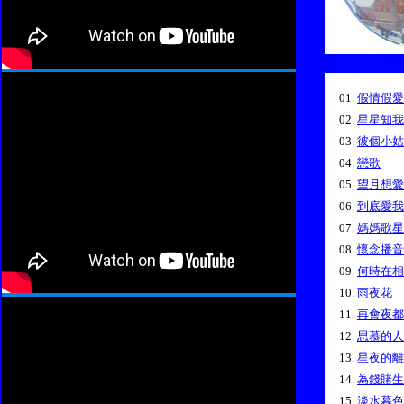
01.
假情假愛
02.
星星知我
03.
彼個小姑
04.
戀歌
05.
望月想愛
06.
到底愛我
07.
媽媽歌星
08.
懷念播音
09.
何時在相
10.
雨夜花
11.
再會夜都
12.
思慕的人
13.
星夜的離
14.
為錢賭生
15.
淡水暮色