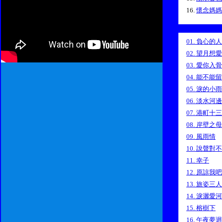
16.
懷念媽媽
01. 負心的人
02. 望月想
03. 愛你入骨
04. 能不能
05. 淚的小雨
06. 淡水河邊
07. 港町十
08. 岸壁之母
09. 風雨情
10. 說聲對
11. 幸子
12. 原諒我
13. 旅姿三
14. 淚灑愛
15. 榕樹下
16. 午夜夢