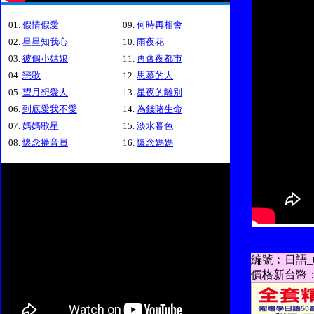
01.
假情假愛
09.
何時再相會
02.
星星知我心
10.
雨夜花
03.
彼個小姑娘
11.
再會夜都巿
04.
戀歌
12.
思慕的人
05.
望月想愛人
13.
星夜的離別
06.
到底愛我不愛
14.
為錢賭生命
07.
媽媽歌星
15.
淡水暮色
08.
懷念播音員
16.
懷念媽媽
編號︰日語_0
價格新台幣：