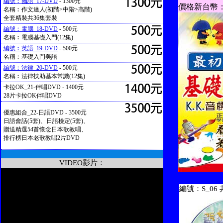
編號︰國語_17-DVD
- 1300元
價格新台幣：
名稱︰作文達人(初階>中階>高階)
全套精裝共36集套裝
編號︰電腦_18-DVD
- 500元
名稱︰電腦基礎入門(12集)
編號︰英語_19-DVD
- 500元
名稱︰基礎入門美語
編號︰法律_20-DVD
- 500元
名稱︰法律扶助基本常識(12集)
卡拉OK_21-伴唱DVD - 1400元
28片卡拉OK伴唱DVD
優惠組合_22-日語DVD - 3500元
日語會話(5套)、日語檢定(5套)、
贈送精選54首懷念日本歌教唱、
排行榜日本老歌教唱2片DVD
VIDEO影片：
編號：S_06 