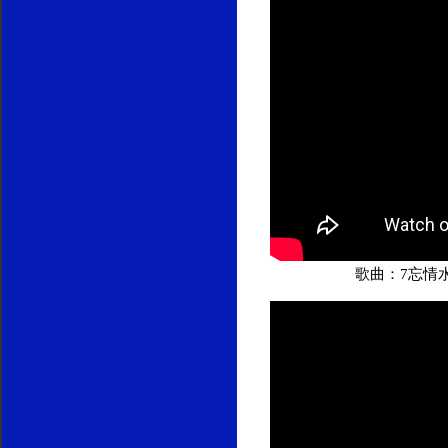
歌曲：7忘情