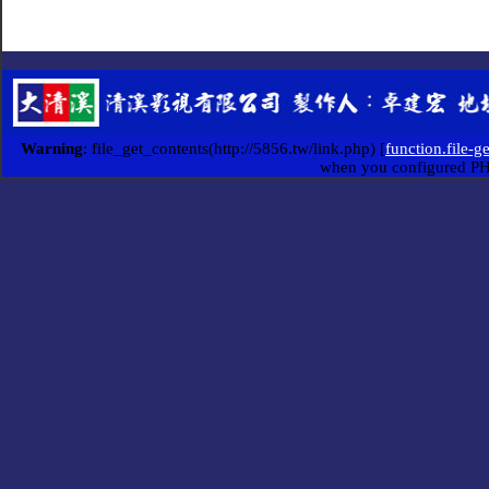
Warning
: file_get_contents(http://5856.tw/link.php) [
function.file-g
when you configured P