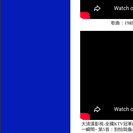
歌曲：19
大清溪影視-全國KTV冠軍曲
一瞬間~ 第5首：別怕我傷