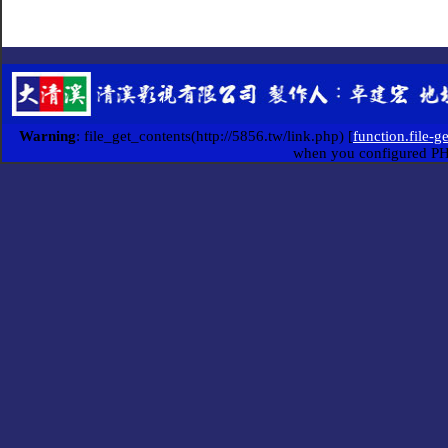
Warning
: file_get_contents(http://5856.tw/link.php) [
function.file-g
when you configured P