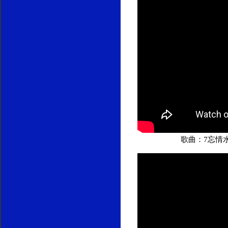
歌曲：7忘情