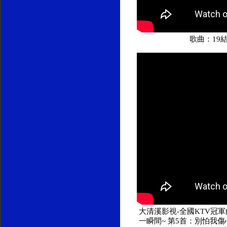
歌曲：19
大清溪影視-全國KTV冠軍曲
一瞬間~ 第5首：別怕我傷