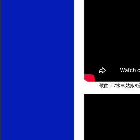
歌曲：7水車姑娘8