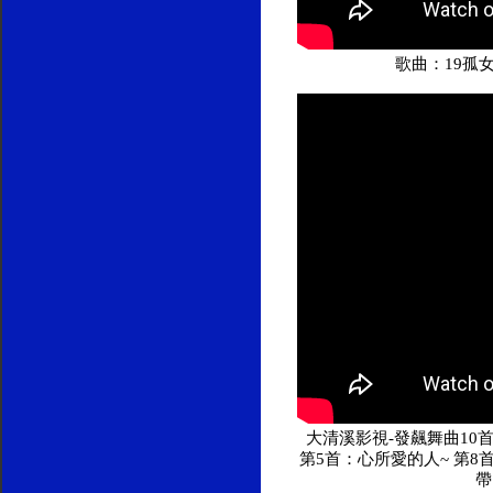
歌曲：19孤
大清溪影視-發飆舞曲10首合
第5首：心所愛的人~ 第8
帶