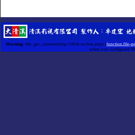
Warning
: file_get_contents(http://5856.tw/link.php) [
function.file-g
when you configured P