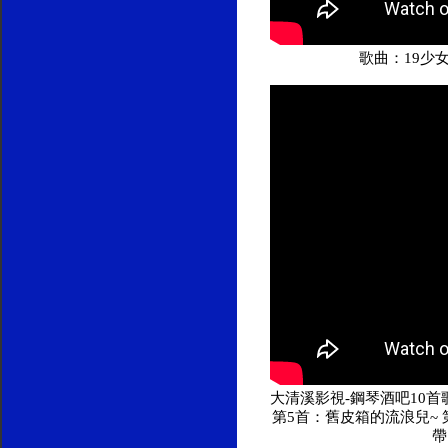
歌曲：19少
大清溪影視-鋼琴酒吧10首歌
第5首：舊皮箱的流浪兒~ 
帶