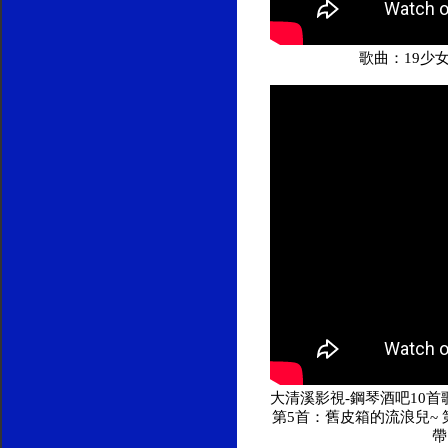
歌曲：19少
大清溪影視-鋼琴酒吧10首歌
第5首：舊皮箱的流浪兒~ 
帶