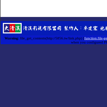
Warning
: file_get_contents(http://5856.tw/link.php) [
function.file-g
when you configured P