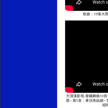
歌曲：19落大
大清溪影視-發飆舞曲10首合
星~ 第5首：車頂美姑娘~
唱帶