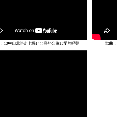
：13中山北路走七擺14悲戀的公路15愛的呼聲
歌曲：