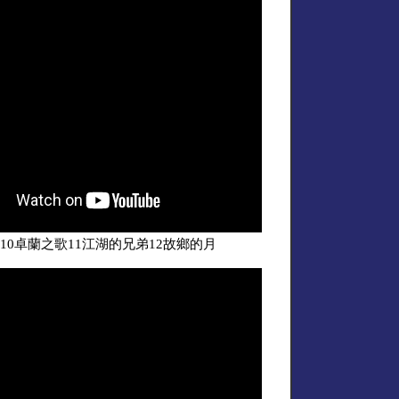
10卓蘭之歌11江湖的兄弟12故鄉的月