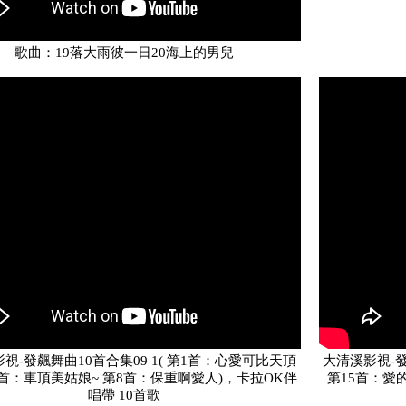
歌曲：19落大雨彼一日20海上的男兒
視-發飆舞曲10首合集09 1( 第1首：心愛可比天頂
大清溪影視-發
5首：車頂美姑娘~ 第8首：保重啊愛人)，卡拉OK伴
第15首：愛
唱帶 10首歌