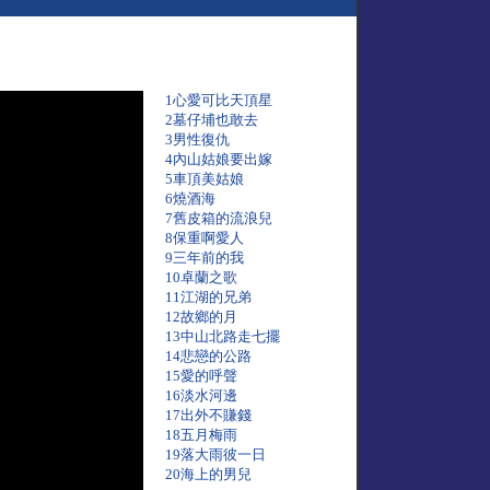
1心愛可比天頂星
2墓仔埔也敢去
3男性復仇
4內山姑娘要出嫁
5車頂美姑娘
6燒酒海
7舊皮箱的流浪兒
8保重啊愛人
9三年前的我
10卓蘭之歌
11江湖的兄弟
12故鄉的月
13中山北路走七擺
14悲戀的公路
15愛的呼聲
16淡水河邊
17出外不賺錢
18五月梅雨
19落大雨彼一日
20海上的男兒