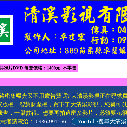
 共28片DVD 每套價格：1400元 .不零售
路密集曝光又不用廣告費嗎? 大清溪影視正在尋求
家版權、智慧財產權，買下了大清溪影視，您就可
廣告，一舉數得。想要再拍這麼多影片，必須要花很
有意者請電洽：
0936-991166
YouTube搜尋大清溪