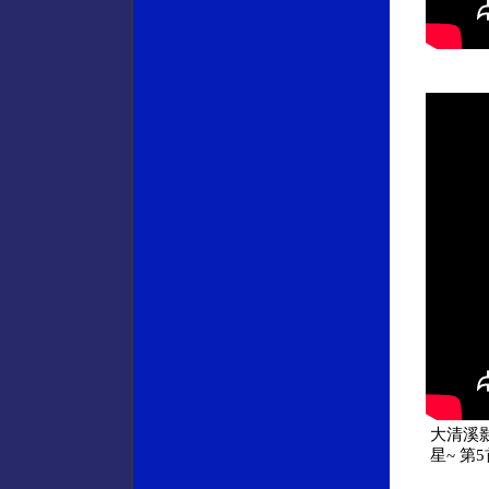
大清溪影
星~ 第