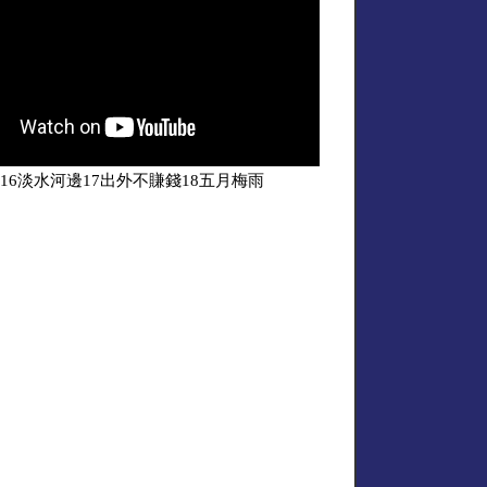
16淡水河邊17出外不賺錢18五月梅雨