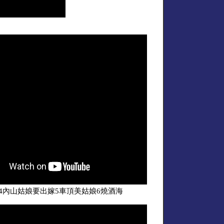
4內山姑娘要出嫁5車頂美姑娘6燒酒海