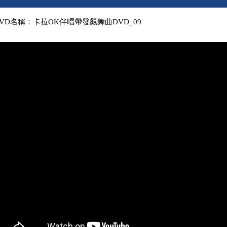
VD名稱：卡拉OK伴唱帶發飆舞曲DVD_09