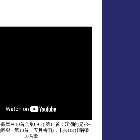
飆舞曲10首合集09 2( 第11首：江湖的兄弟~
的呼聲~ 第18首：五月梅雨)，卡拉OK伴唱帶
10首歌