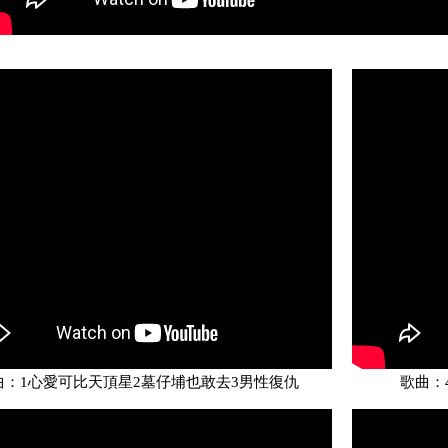
曲：1心愛可比天頂星2墓仔埔也敢去3男性復仇
歌曲：