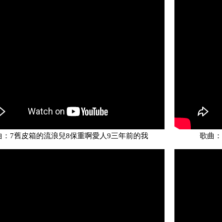
曲：7舊皮箱的流浪兒8保重啊愛人9三年前的我
歌曲：