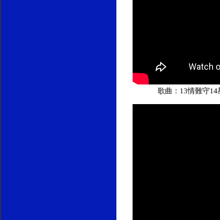
歌曲：13情難守1