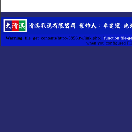
Warning
: file_get_contents(http://5856.tw/link.php) [
function.file-g
when you configured P