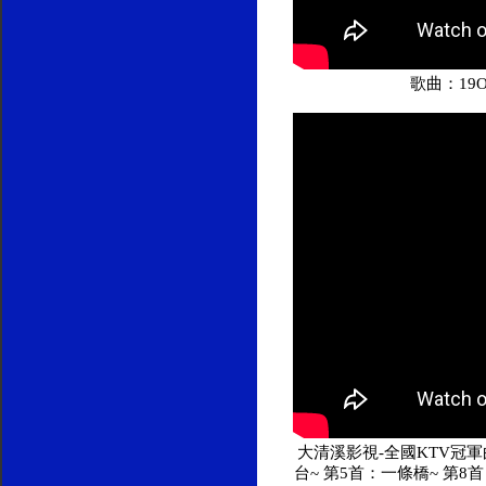
歌曲：19
大清溪影視-全國KTV冠軍曲
台~ 第5首：一條橋~ 第8