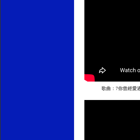
歌曲：7你曾經愛