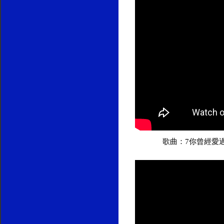
歌曲：7你曾經愛