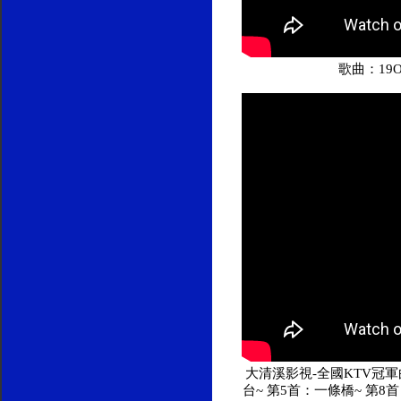
歌曲：19
大清溪影視-全國KTV冠軍曲
台~ 第5首：一條橋~ 第8