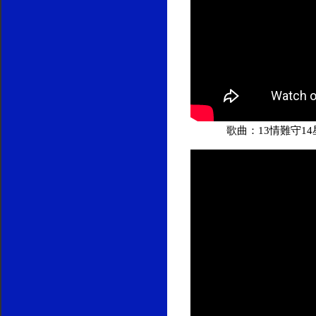
歌曲：13情難守1