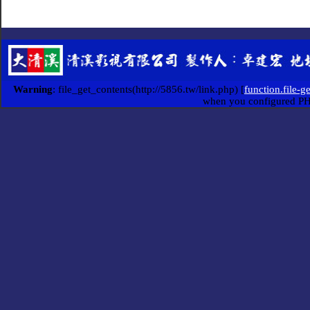
Warning
: file_get_contents(http://5856.tw/link.php) [
function.file-g
when you configured P