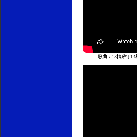
歌曲：13情難守1