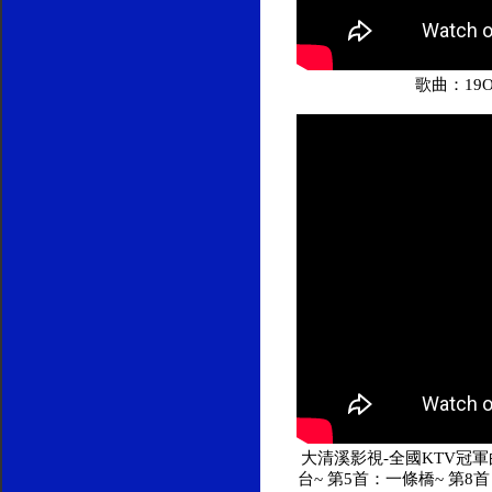
歌曲：19
大清溪影視-全國KTV冠軍曲
台~ 第5首：一條橋~ 第8