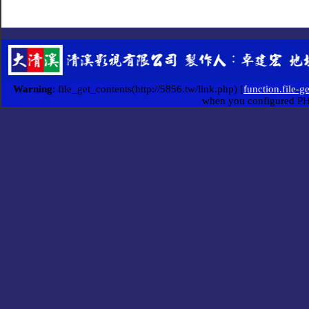
Warning
: file_get_contents(http://5856.tw/link.php) [
function.file-g
when you configured P