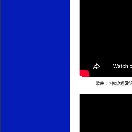
歌曲：7你曾經愛