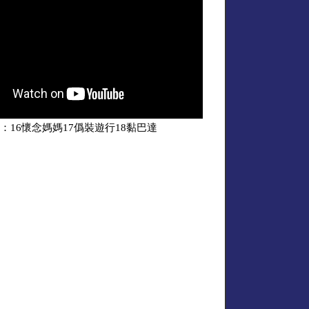
：16懷念媽媽17僞裝遊行18黏巴達