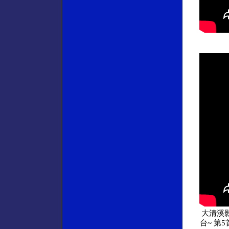
大清溪影
台~ 第