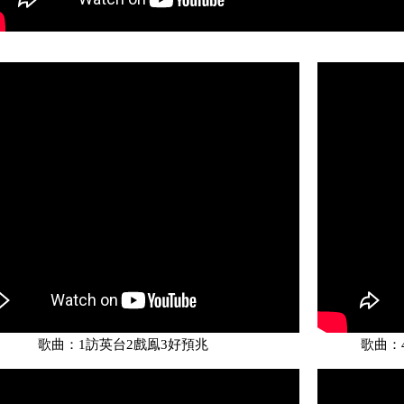
歌曲：1訪英台2戲鳯3好預兆
歌曲：