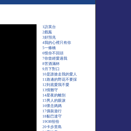
1訪英台
2戲鳯
3好預兆
4我的心裡只有你
5一條橋
6恨你不回頭
7你曾經愛過我
8苦酒滿杯
9月下對口
10是誰搶走我的愛人
11路邊的野花不要採
12到底愛我不愛
13情難守
14星夜的離別
15男人的眼淚
16懷念媽媽
17僞裝遊行
18黏巴達守
19OB恰恰
20卡步里島