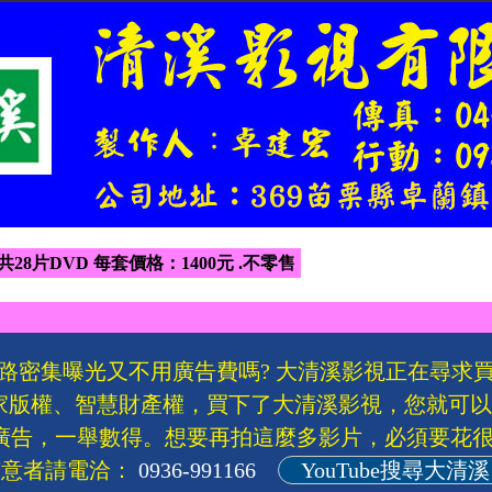
 共28片DVD 每套價格：1400元 .不零售
路密集曝光又不用廣告費嗎? 大清溪影視正在尋求
家版權、智慧財產權，買下了大清溪影視，您就可
廣告，一舉數得。想要再拍這麼多影片，必須要花很
有意者請電洽：
0936-991166
YouTube搜尋大清溪