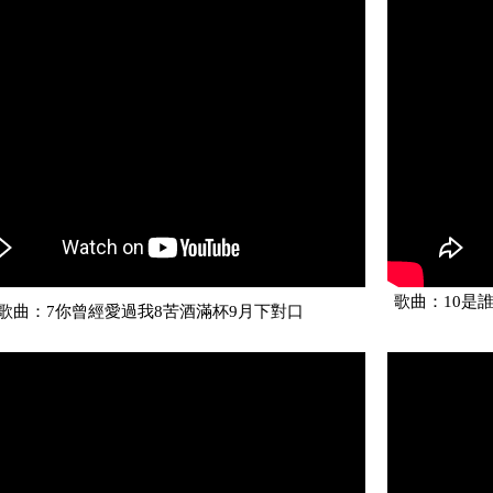
歌曲：10是
歌曲：7你曾經愛過我8苦酒滿杯9月下對口