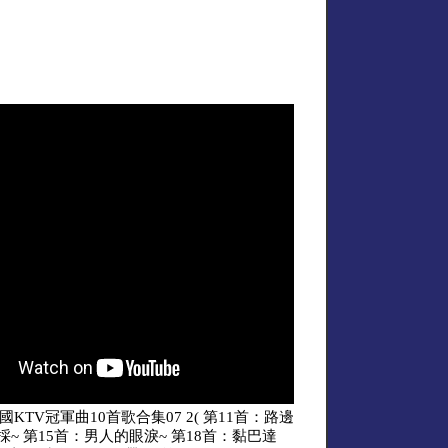
KTV冠軍曲10首歌合集07 2( 第11首：路邊
~ 第15首：男人的眼淚~ 第18首：黏巴達