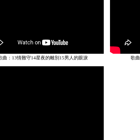
歌曲：13情難守14星夜的離別15男人的眼淚
歌曲