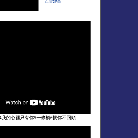
21雷沙美
4我的心裡只有你5一條橋6恨你不回頭