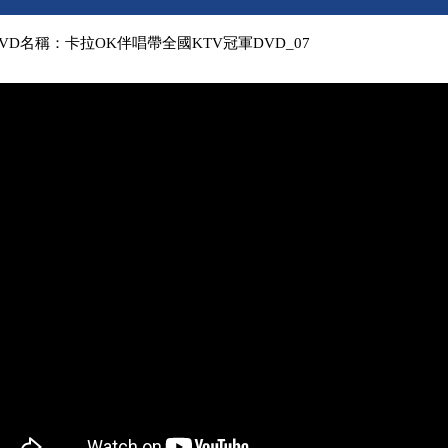
VD名稱：卡拉OK伴唱帶全國KTV冠軍DVD_07