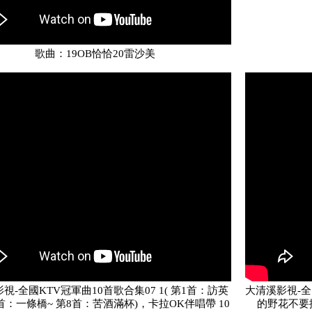
歌曲：19OB恰恰20雷沙美
視-全國KTV冠軍曲10首歌合集07 1( 第1首：訪英
大清溪影視-全國
5首：一條橋~ 第8首：苦酒滿杯)，卡拉OK伴唱帶 10
的野花不要採