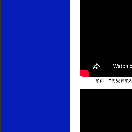
歌曲：7男兒哀歌