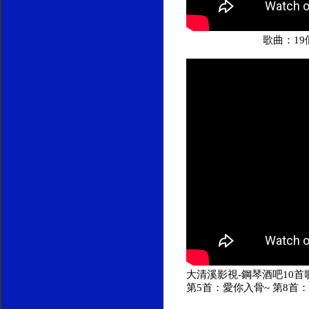
歌曲：19
大清溪影視-鋼琴酒吧10首歌
第5首：愛你入骨~ 第8首：