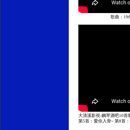
歌曲：19
大清溪影視-鋼琴酒吧10首歌
第5首：愛你入骨~ 第8首：