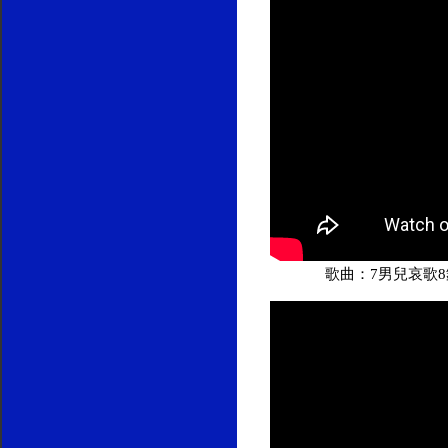
歌曲：7男兒哀歌