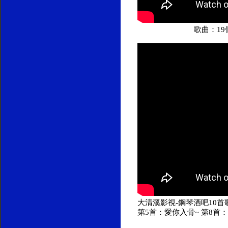
歌曲：19
大清溪影視-鋼琴酒吧10首歌
第5首：愛你入骨~ 第8首：