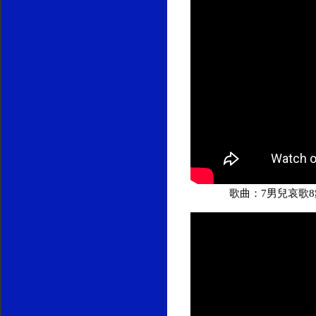
歌曲：7男兒哀歌