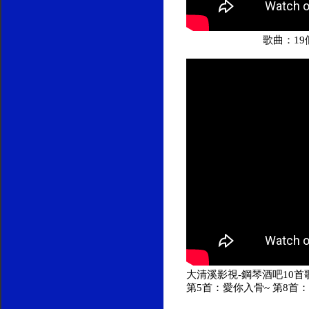
歌曲：19
大清溪影視-鋼琴酒吧10首歌
第5首：愛你入骨~ 第8首：