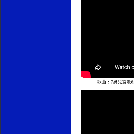
歌曲：7男兒哀歌